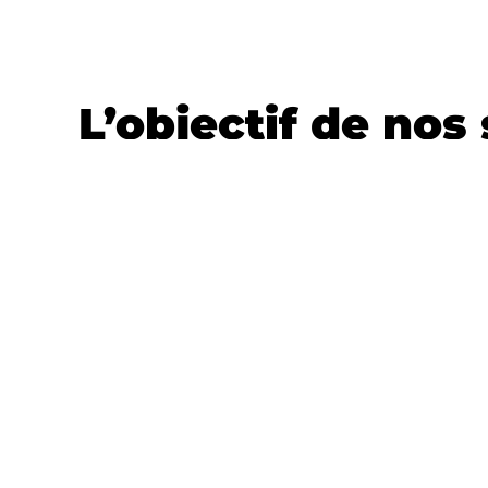
L’objectif de nos
Découvrir
un environnement diff
Sensibiliser
les enfants au respec
Leur faire découvrir toutes les riche
Évoluer
dans cet environnement à
leurs capacités.
Vivre la collectivité
et comprendr
L'esprit de groupe, le respect d
Développer son autonomie, avoi