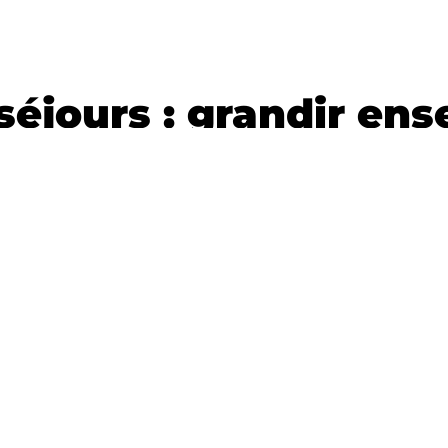
 séjours : grandir en
érent de celui que l'enfant connaît habituel
t de la nature, leur en montrer la beauté, la co
sses de la mer, les activités sportives, de loisi
 travers des activités physiques nouvelles q
e les droits et devoirs de chacun :
es autres.
r une bonne hygiène de vie (toilette, alimen