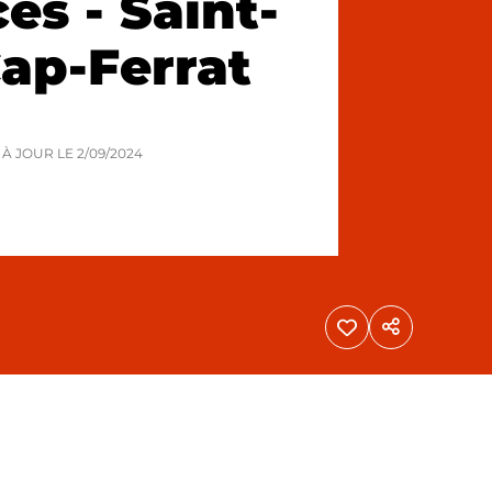
es - Saint-
ap-Ferrat
S À JOUR LE
2/09/2024