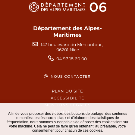
Département des Alpes-
Maritimes
147 boulevard du Mercantour,
06201 Nice
04 97 18 60 00
NOUS CONTACTER
PLAN DU SITE
ACCESSIBILITÉ
MENTIONS LÉGALES
PROTECTION DES DONNÉES
Afin de vous proposer des vidéos, des boutons de partage, des contenus
remontés des réseaux sociaux et d'élaborer des statistiques de
EXTRANET
fréquentation, nous sommes susceptibles de déposer des cookies tiers sur
GESTION DES COOKIES
votre machine. Cela ne peut se faire qu'en obtenant, au préalable, votre
consentement pour chacun de ces cookies.